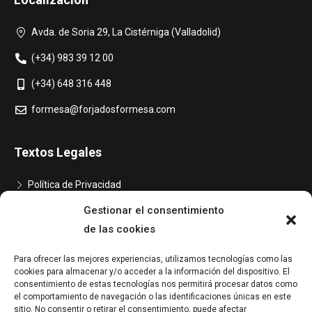
Avda. de Soria 29, La Cistérniga (Valladolid)
(+34) 983 39 12 00
(+34) 648 316 448
formesa@forjadosformesa.com
Textos Legales
Política de Privacidad
Gestionar el consentimiento
Aviso Legal
de las cookies
Política de Cookies
Para ofrecer las mejores experiencias, utilizamos tecnologías como las
Declaración de Accesibilidad
cookies para almacenar y/o acceder a la información del dispositivo. El
consentimiento de estas tecnologías nos permitirá procesar datos como
el comportamiento de navegación o las identificaciones únicas en este
sitio. No consentir o retirar el consentimiento, puede afectar